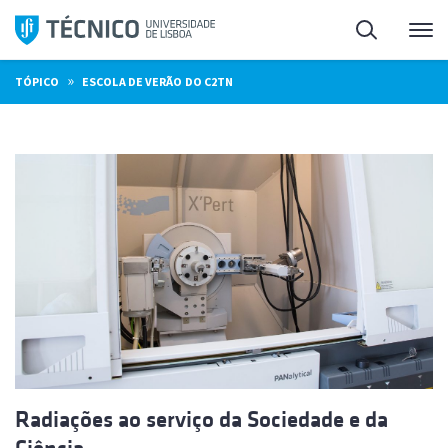
Saltar
Pesquisa
Me
para
o
»
TÓPICO
ESCOLA DE VERÃO DO C2TN
conteúdo
Radiações ao serviço da Sociedade e da