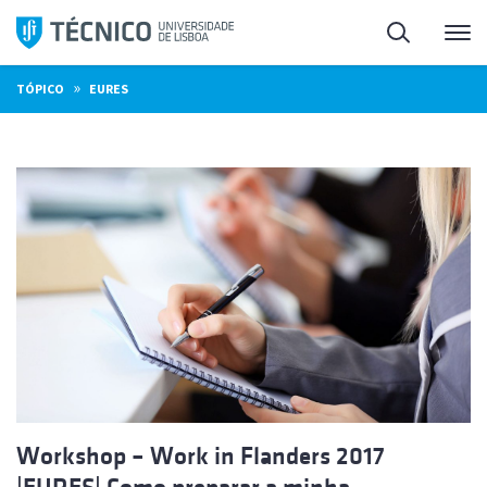
Saltar
Pesquisa
Me
para
o
»
TÓPICO
EURES
conteúdo
Workshop – Work in Flanders 2017