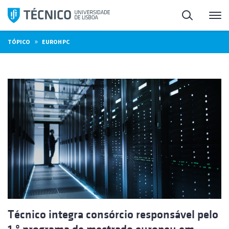
Saltar
Pesquisa
Me
para
o
»
TÓPICO
EUROHPC
conteúdo
Técnico integra consórcio responsável pelo