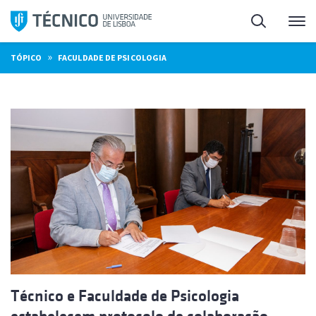
Saltar
Pesquisa
Me
para
o
»
TÓPICO
FACULDADE DE PSICOLOGIA
conteúdo
Técnico e Faculdade de Psicologia