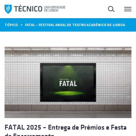
Saltar
Pesquisa
Me
para
o
»
TÓPICO
FATAL – FESTIVAL ANUAL DE TEATRO ACADÉMICO DE LISBOA
conteúdo
FATAL 2025 – Entrega de Prémios e Festa