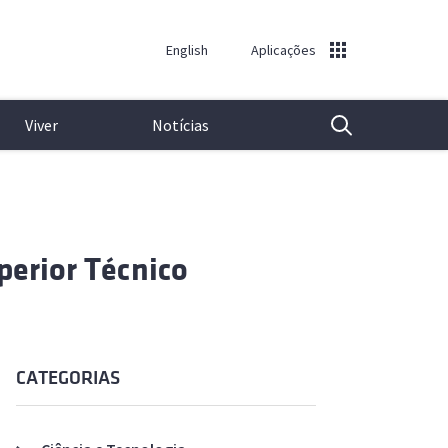
English
Aplicações
Viver
Notícias
Pesquisa
Gerais e Administrativos
Biblioteca Central
Emprego para Investigadores
Eng.º Duarte Pacheco
Submissão de Notícias e Eventos
uperior Técnico
Departamentos de Ensino
Espaços de Estudo
Procurar um Especialista
Prof. Ramôa Ribeiro
Técnico nos Media
Centros de Investigação
Repositório Institucional
Repositório Institucional
Notas de imprensa
Outros Serviços
Equipamento Audiovisual
Software
Newsletter
Software
CATEGORIAS
Banco de Imagens
Emprego