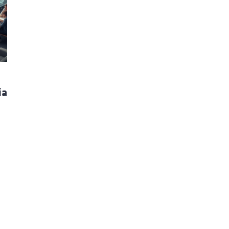
ão Avançada
ia