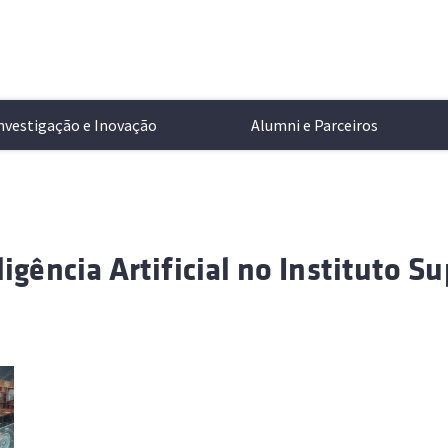
nvestigação e Inovação
Alumni e Parceiros
ntação
de Ensino
tigação no Técnico
r Lisboa
Alameda
Informações Académicas
Transferência de Tecnologia
Cartão de Identificação
Ciência e Tecnologia
ligência Artificial no Instituto S
a
aturas
s de Investigação
Oeiras
Concursos de Acesso
Propriedade Intelectual
Aplicações Móveis
Campus e Comunidade
no Técnico
zação
os Integrados
órios Associados
 e Desporto
Loures
Programas de Mobilidade
Parcerias Empresariais
Mobilidade e Transportes
Cultura e Desporto
tos e Legislação
dos
s em Destaque
los e Acordos
Apoio ao Estudante
Empreendedorismo
Serviços Informáticos
Multimédia
ociais
cia na Investigação (HRS4R)
ção dos Estudantes
Perguntas Frequentes
Serviços de Saúde
Eventos
Manual de Identidade
amentos
 de Estudantes
Apoio ao Estudante
Todas
s eventos públicos a
Online
dade e Igualdade de Género
Loja
dentro e fora do Técnico