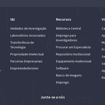
I&I
Recursos
Vi
Unidades de Investigação
Biblioteca Central
Ca
Laboratórios Associados
Emprego para
Ap
Investigadores
Transferência de
Mo
Tecnologia
Procurar um Especialista
Pr
Propriedade Intelectual
Repositório Institucional
Se
Parcerias Empresariais
Equipamento Audiovisual
Se
Empreendedorismo
Software
e
Ap
Banco de Imagens
Re
Emprego
Junte-se a nós