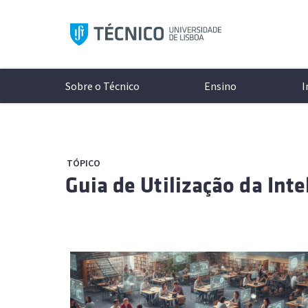
Saltar
para
o
conteúdo
Sobre o Técnico
Ensino
I
TÓPICO
Aprese
Modelo 
A Inves
Conhece
Guia de Utilização da Inte
Históri
Licenci
Unidade
Campi
Organi
Mestrad
Laborat
Cultura
Documen
Mestra
Projeto
Protoco
Redes S
Minors
Excelên
Associa
Logo e 
Doutor
Núcleos
As últimas notícias e eventos
Todos o
Cursos 
Diversi
ocorrer 