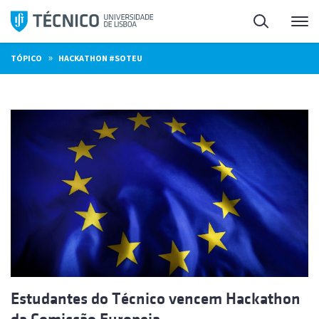
Saltar
Pesquisa
Me
para
o
»
TÓPICO
HACKATHON #SOTEU
conteúdo
Estudantes do Técnico vencem Hackathon