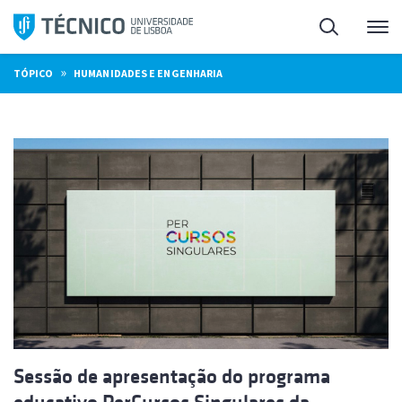
Saltar
Pesquisa
Me
para
o
»
TÓPICO
HUMANIDADES E ENGENHARIA
conteúdo
Sessão de apresentação do programa