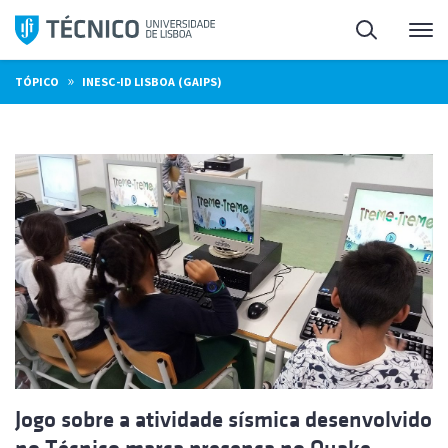
Saltar
Pesquisa
Me
para
o
»
TÓPICO
INESC-ID LISBOA (GAIPS)
conteúdo
Jogo sobre a atividade sísmica desenvolvido