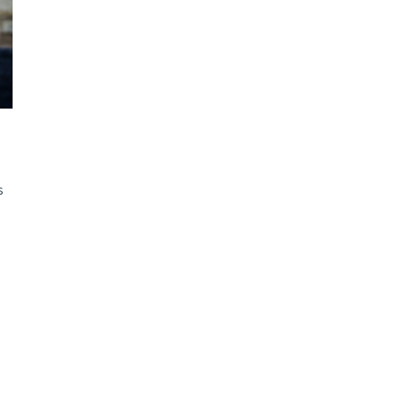
ão Avançada
s