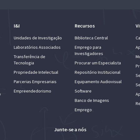
I&I
Recursos
Vi
Unidades de Investigação
Biblioteca Central
Ca
Laboratórios Associados
Emprego para
Ap
Investigadores
Transferência de
Mo
Tecnologia
Procurar um Especialista
Pr
Propriedade Intelectual
Repositório Institucional
Se
Parcerias Empresariais
Equipamento Audiovisual
Se
Empreendedorismo
Software
e
Ap
Banco de Imagens
Re
Emprego
Junte-se a nós