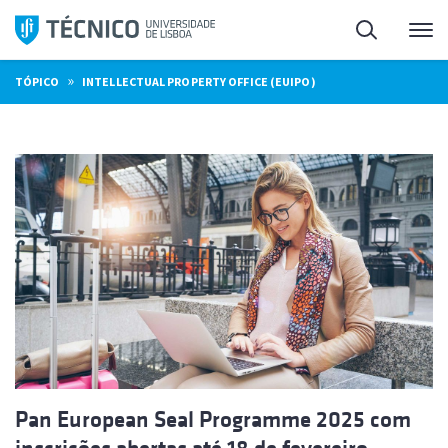
Saltar
Pesquisa
Me
para
o
»
TÓPICO
INTELLECTUAL PROPERTY OFFICE (EUIPO)
conteúdo
Pan European Seal Programme 2025 com