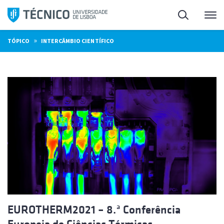
Saltar
Pesquisa
Me
para
o
»
TÓPICO
INTERCÂMBIO CIENTÍFICO
conteúdo
EUROTHERM2021 – 8.ª Conferência