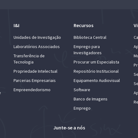
I&I
Recursos
Vi
Unidades de Investigação
Biblioteca Central
Ca
Laboratórios Associados
Emprego para
Ap
Investigadores
Transferência de
Mo
Tecnologia
Procurar um Especialista
Pr
Propriedade Intelectual
Repositório Institucional
Se
Parcerias Empresariais
Equipamento Audiovisual
Se
Empreendedorismo
Software
e
Ap
Banco de Imagens
Re
Emprego
Junte-se a nós