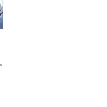
ão Avançada
co