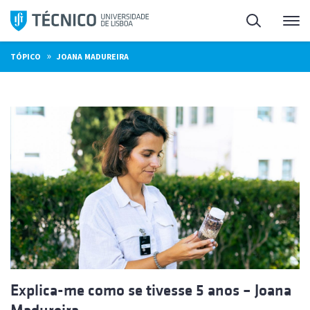
Saltar
Pesquisa
Me
para
o
»
TÓPICO
JOANA MADUREIRA
conteúdo
Explica-me como se tivesse 5 anos – Joana