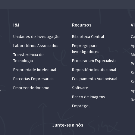
I&I
Recursos
Vi
Unidades de Investigação
Biblioteca Central
Ca
Laboratórios Associados
Emprego para
Ap
Investigadores
Transferência de
Mo
Tecnologia
Procurar um Especialista
Pr
Propriedade Intelectual
Repositório Institucional
Se
Parcerias Empresariais
Equipamento Audiovisual
Se
Empreendedorismo
Software
e
Ap
Banco de Imagens
Re
Emprego
Junte-se a nós