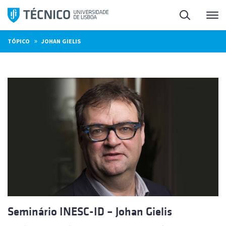
Saltar
Pesquisa
Me
para
o
»
TÓPICO
JOHAN GIELIS
conteúdo
Seminário INESC-ID – Johan Gielis