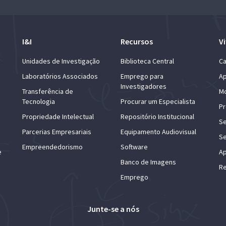
I&I
Recursos
Vi
Unidades de Investigação
Biblioteca Central
Ca
Laboratórios Associados
Emprego para
Ap
Investigadores
Transferência de
Mo
Tecnologia
Procurar um Especialista
Pr
Propriedade Intelectual
Repositório Institucional
Se
Parcerias Empresariais
Equipamento Audiovisual
Se
Empreendedorismo
Software
e
Ap
Banco de Imagens
Re
Emprego
Junte-se a nós