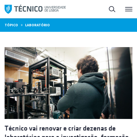
Saltar
Pesquisa
Me
para
o
»
TÓPICO
LABORATÓRIO
conteúdo
Técnico vai renovar e criar dezenas de