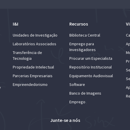
I&I
Recursos
Vi
Unidades de Investigação
Biblioteca Central
Ca
Laboratórios Associados
Emprego para
Ap
Investigadores
Transferência de
Mo
Tecnologia
Procurar um Especialista
Pr
Propriedade Intelectual
Repositório Institucional
Se
Parcerias Empresariais
Equipamento Audiovisual
Se
Empreendedorismo
Software
e
Ap
Banco de Imagens
Re
Emprego
Junte-se a nós