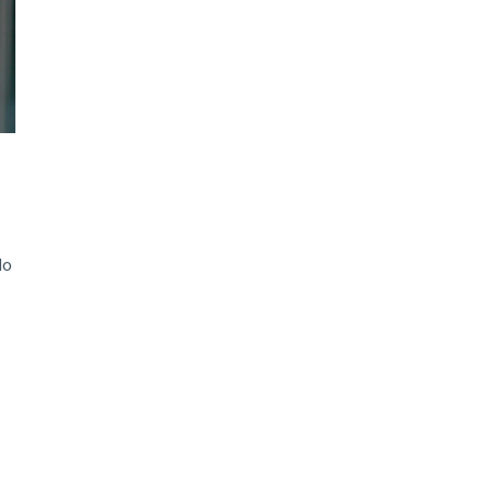
ão Avançada
do