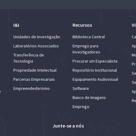
I&I
Recursos
Vi
Unidades de Investigação
Biblioteca Central
Ca
Laboratórios Associados
Emprego para
Ap
Investigadores
Transferência de
Mo
Tecnologia
Procurar um Especialista
Pr
Propriedade Intelectual
Repositório Institucional
Se
Parcerias Empresariais
Equipamento Audiovisual
Se
Empreendedorismo
Software
e
Ap
Banco de Imagens
Re
Emprego
Junte-se a nós