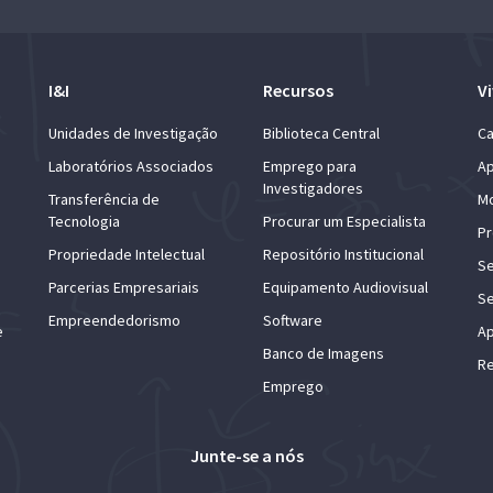
I&I
Recursos
Vi
Unidades de Investigação
Biblioteca Central
Ca
Laboratórios Associados
Emprego para
Ap
Investigadores
Transferência de
Mo
Tecnologia
Procurar um Especialista
Pr
Propriedade Intelectual
Repositório Institucional
Se
Parcerias Empresariais
Equipamento Audiovisual
Se
Empreendedorismo
Software
e
Ap
Banco de Imagens
Re
Emprego
Junte-se a nós