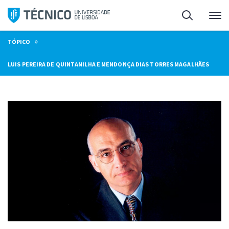
Saltar
Pesquisa
Me
para
o
»
TÓPICO
conteúdo
LUIS PEREIRA DE QUINTANILHA E MENDONÇA DIAS TORRES MAGALHÃES