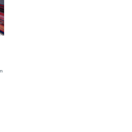
ão Avançada
am