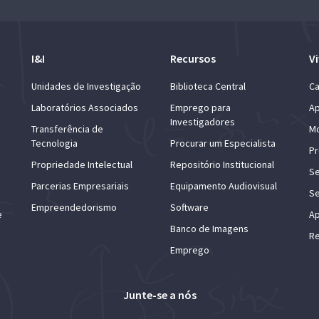
I&I
Recursos
Vi
Unidades de Investigação
Biblioteca Central
Ca
Laboratórios Associados
Emprego para
Ap
Investigadores
Transferência de
Mo
Tecnologia
Procurar um Especialista
Pr
Propriedade Intelectual
Repositório Institucional
Se
Parcerias Empresariais
Equipamento Audiovisual
Se
Empreendedorismo
Software
e
Ap
Banco de Imagens
Re
Emprego
Junte-se a nós