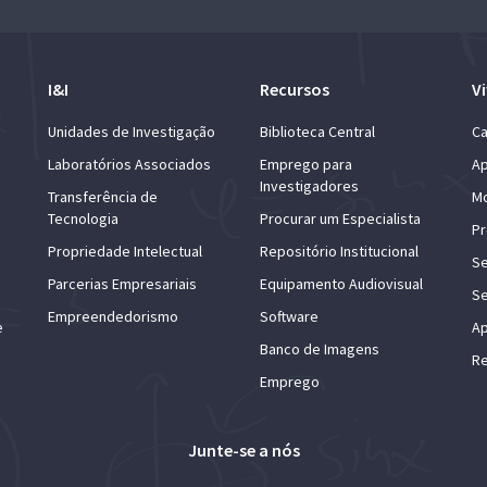
I&I
Recursos
Vi
Unidades de Investigação
Biblioteca Central
Ca
Laboratórios Associados
Emprego para
Ap
Investigadores
Transferência de
Mo
Tecnologia
Procurar um Especialista
Pr
Propriedade Intelectual
Repositório Institucional
Se
Parcerias Empresariais
Equipamento Audiovisual
Se
Empreendedorismo
Software
e
Ap
Banco de Imagens
Re
Emprego
Junte-se a nós