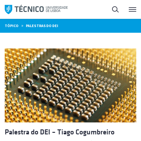
Saltar
Pesquisa
Me
para
o
»
TÓPICO
PALESTRAS DO DEI
conteúdo
Palestra do DEI – Tiago Cogumbreiro