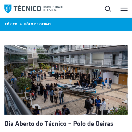
Saltar
Pesquisa
Me
para
o
»
TÓPICO
PÓLO DE OEIRAS
conteúdo
Dia Aberto do Técnico – Polo de Oeiras