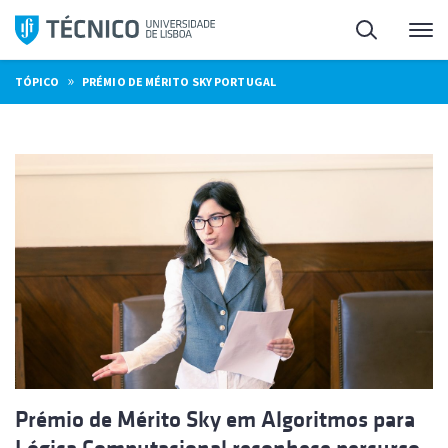
Saltar
Pesquisa
Me
para
o
»
TÓPICO
PRÉMIO DE MÉRITO SKY PORTUGAL
conteúdo
Prémio de Mérito Sky em Algoritmos para