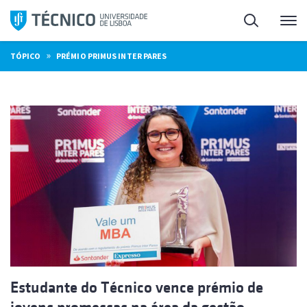
Saltar
Pesquisa
Me
para
o
»
TÓPICO
PRÉMIO PRIMUS INTER PARES
conteúdo
Estudante do Técnico vence prémio de