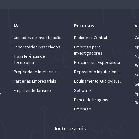
I&I
Recursos
Vi
Unidades de Investigação
Biblioteca Central
Ca
Laboratórios Associados
Emprego para
Ap
Investigadores
Transferência de
Mo
Tecnologia
Procurar um Especialista
Pr
Propriedade Intelectual
Repositório Institucional
Se
Parcerias Empresariais
Equipamento Audiovisual
Se
Empreendedorismo
Software
e
Ap
Banco de Imagens
Re
Emprego
Junte-se a nós