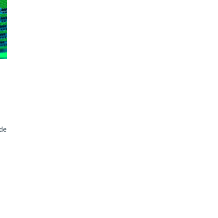
ão Avançada
de