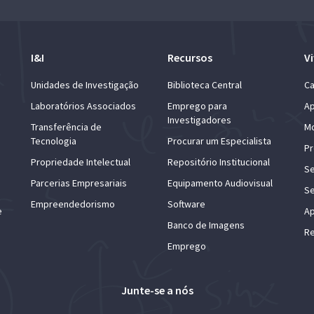
I&I
Recursos
Vi
Unidades de Investigação
Biblioteca Central
Ca
Laboratórios Associados
Emprego para
Ap
Investigadores
Transferência de
Mo
Tecnologia
Procurar um Especialista
Pr
Propriedade Intelectual
Repositório Institucional
Se
Parcerias Empresariais
Equipamento Audiovisual
Se
Empreendedorismo
Software
e
Ap
Banco de Imagens
Re
Emprego
Junte-se a nós