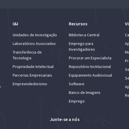
I&I
Recursos
Vi
Unidades de Investigação
Biblioteca Central
Ca
Laboratórios Associados
Emprego para
Ap
Investigadores
Transferência de
Mo
Tecnologia
Procurar um Especialista
Pr
Propriedade Intelectual
Repositório Institucional
Se
Parcerias Empresariais
Equipamento Audiovisual
Se
Empreendedorismo
Software
e
Ap
Banco de Imagens
Re
Emprego
Junte-se a nós