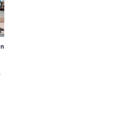
ão Avançada
on
s