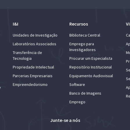
I&I
Recursos
Vi
Unidades de Investigação
Biblioteca Central
Ca
Laboratórios Associados
Emprego para
Ap
Investigadores
Transferência de
Mo
Tecnologia
Procurar um Especialista
Pr
Propriedade Intelectual
Repositório Institucional
Se
Parcerias Empresariais
Equipamento Audiovisual
Se
Empreendedorismo
Software
e
Ap
Banco de Imagens
Re
Emprego
Junte-se a nós