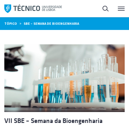
Saltar
Pesquisa
Me
para
o
»
TÓPICO
SBE – SEMANA DE BIOENGENHARIA
conteúdo
VII SBE – Semana da Bioengenharia