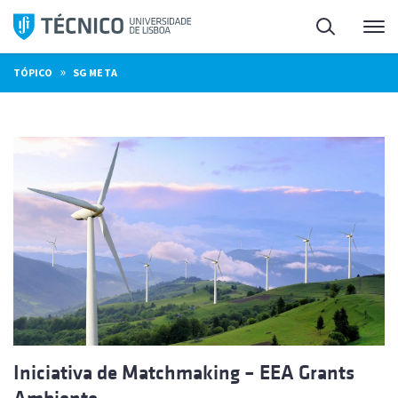
Saltar
Pesquisa
Me
para
o
»
TÓPICO
SG META
conteúdo
Iniciativa de Matchmaking – EEA Grants