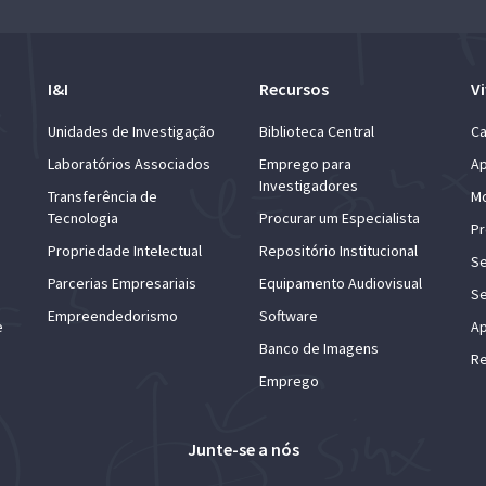
I&I
Recursos
Vi
Unidades de Investigação
Biblioteca Central
Ca
Laboratórios Associados
Emprego para
Ap
Investigadores
Transferência de
Mo
Tecnologia
Procurar um Especialista
Pr
Propriedade Intelectual
Repositório Institucional
Se
Parcerias Empresariais
Equipamento Audiovisual
Se
Empreendedorismo
Software
e
Ap
Banco de Imagens
Re
Emprego
Junte-se a nós