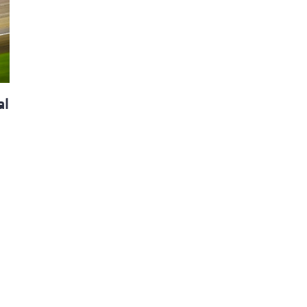
ão Avançada
al