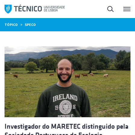
Saltar
Pesquisa
Me
para
o
»
TÓPICO
SPECO
conteúdo
Investigador do MARETEC distinguido pela