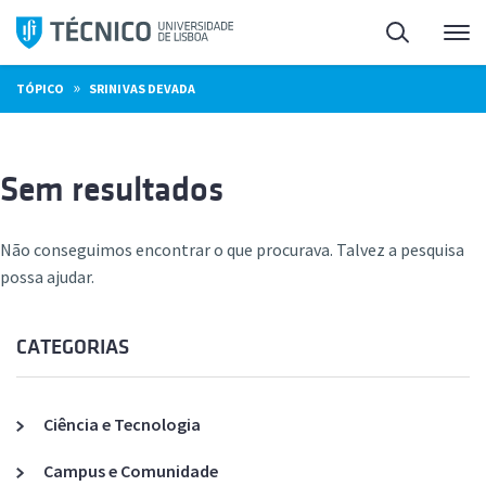
Saltar
Pesquisa
Me
para
o
»
TÓPICO
SRINIVAS DEVADA
conteúdo
Sem resultados
Não conseguimos encontrar o que procurava. Talvez a pesquisa
possa ajudar.
CATEGORIAS
Ciência e Tecnologia
Campus e Comunidade