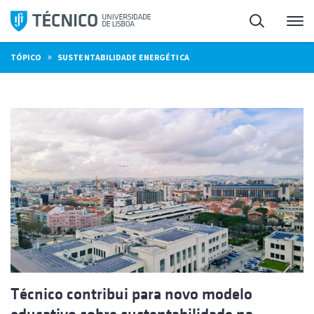
Saltar
Pesquisa
Me
para
o
»
TÓPICO
SUSTENTABILIDADE ENERGÉTICA
conteúdo
Técnico contribui para novo modelo