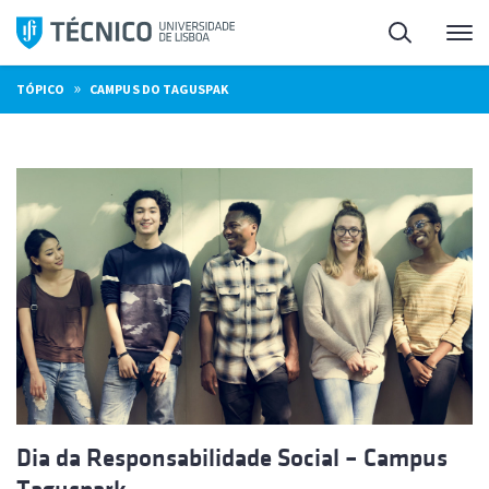
Saltar
Pesquisa
Me
para
o
»
TÓPICO
CAMPUS DO TAGUSPAK
conteúdo
Dia da Responsabilidade Social – Campus