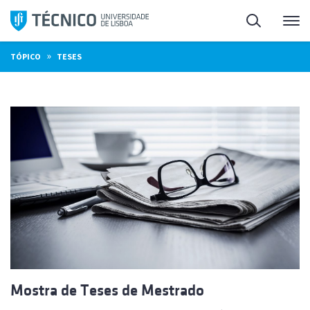
Saltar
Pesquisa
Me
para
o
»
TÓPICO
TESES
conteúdo
Mostra de Teses de Mestrado