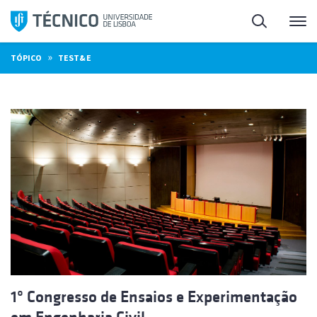
Saltar
Pesquisa
Me
para
o
»
TÓPICO
TEST&E
conteúdo
1º Congresso de Ensaios e Experimentação