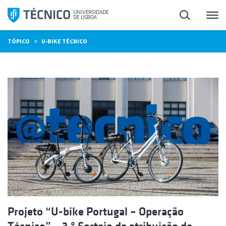
Saltar
Pesquisa
Me
para
o
»
TÓPICO
U-BIKE TÉCNICO
conteúdo
Projeto “U-bike Portugal – Operação