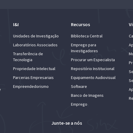
I&I
Recursos
Vi
Unidades de Investigação
Biblioteca Central
Ca
Laboratórios Associados
Emprego para
Ap
Investigadores
Transferência de
Mo
Tecnologia
Procurar um Especialista
Pr
Propriedade Intelectual
Repositório Institucional
Se
Parcerias Empresariais
Equipamento Audiovisual
Se
Empreendedorismo
Software
e
Ap
Banco de Imagens
Re
Emprego
Junte-se a nós