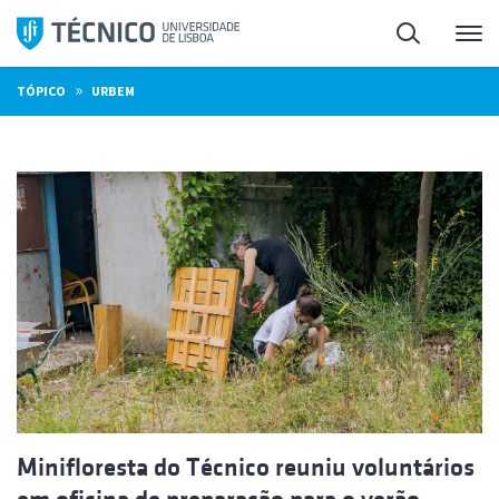
Saltar
Pesquisa
Me
para
o
»
TÓPICO
URBEM
conteúdo
Minifloresta do Técnico reuniu voluntários