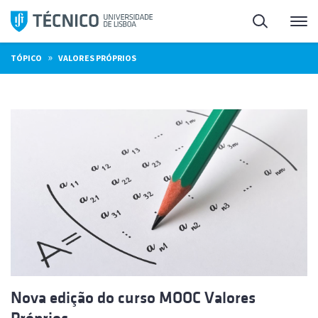
Saltar
Pesquisa
Me
para
o
»
TÓPICO
VALORES PRÓPRIOS
conteúdo
Nova edição do curso MOOC Valores