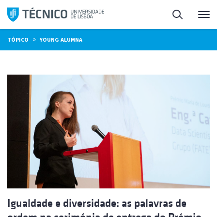
Saltar
Pesquisa
Me
para
o
»
TÓPICO
YOUNG ALUMNA
conteúdo
Igualdade e diversidade: as palavras de