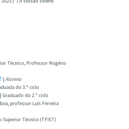
 2023.(*) A sessão solene
ior Técnico, Professor Rogério
|
Alumna
aduada do 3.º ciclo
| Graduado do 2.º ciclo
oa, professor Luís Ferreira
 Superior Técnico (TFIST)