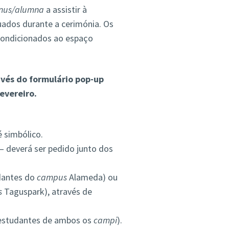
nus/alumna
a assistir à
uados durante a cerimónia. Os
condicionados ao espaço
avés do formulário pop-up
evereiro.
é simbólico.
– deverá ser pedido junto dos
udantes do
campus
Alameda) ou
s
Taguspark), através de
 (estudantes de ambos os
campi
).