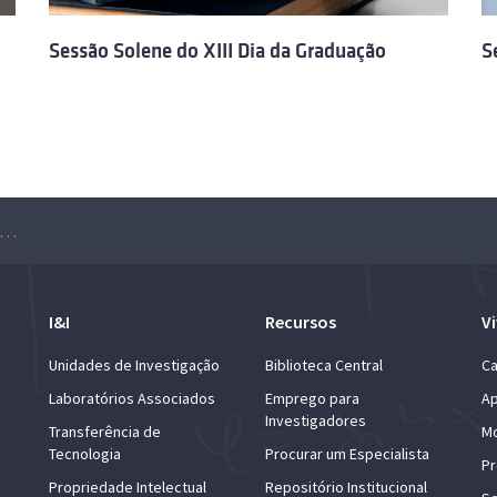
Sessão Solene do XIII Dia da Graduação
S
ssão Solene do XV Dia da Graduação do Técnico
I&I
Recursos
Vi
Unidades de Investigação
Biblioteca Central
Ca
Laboratórios Associados
Emprego para
Ap
Investigadores
Transferência de
Mo
Tecnologia
Procurar um Especialista
Pr
Propriedade Intelectual
Repositório Institucional