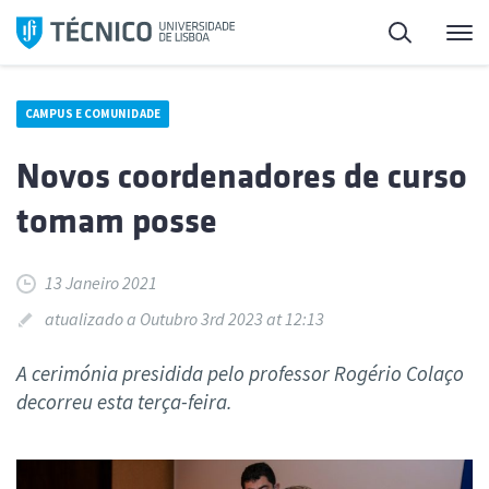
Saltar
Pesquisa
Me
para
o
conteúdo
CAMPUS E COMUNIDADE
Novos coordenadores de curso
tomam posse
13 Janeiro 2021
atualizado a Outubro 3rd 2023 at 12:13
A cerimónia presidida pelo professor Rogério Colaço
decorreu esta terça-feira.