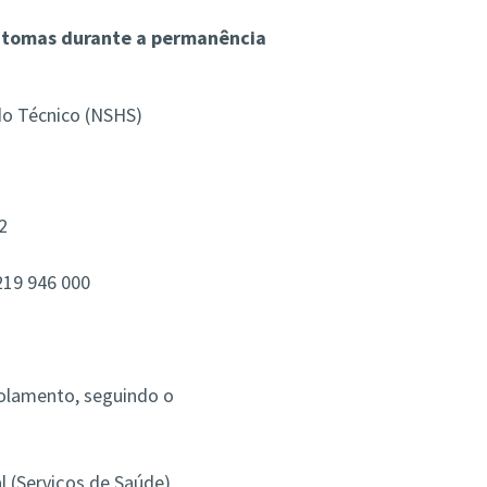
intomas
durante a permanência
do Técnico (NSHS)
2
219 946 000
solamento, seguindo o
l (Serviços de Saúde)