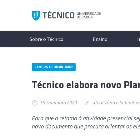
Saltar
para
o
conteúdo
Sobre o Técnico
Ensino
I
CAMPUS E COMUNIDADE
Aprese
Modelo 
A Inves
Conhece
Técnico elabora novo Pla
Históri
Licenci
Unidade
Campi
Organi
Mestrad
Laborat
Cultura
16 Setembro 2020
atualizado a Setembro 
Documen
Mestra
Projeto
Protoco
Redes S
Minors
Excelên
Associa
Para que a retoma à atividade presencial se
Logo e 
Doutor
Núcleos
novo documento que procura orientar os ele
As últimas notícias e eventos
Todos o
Cursos 
Diversi
ocorrer 