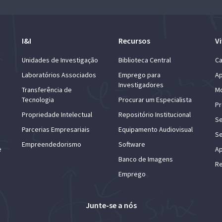
I&I
Recursos
Vi
Unidades de Investigação
Biblioteca Central
Ca
Laboratórios Associados
Emprego para
Ap
Investigadores
Transferência de
Mo
Tecnologia
Procurar um Especialista
Pr
Propriedade Intelectual
Repositório Institucional
Se
Parcerias Empresariais
Equipamento Audiovisual
Se
Empreendedorismo
Software
e
Ap
Banco de Imagens
Re
Emprego
Junte-se a nós